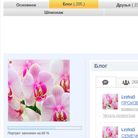
Блог
( 205 )
Основное
Друзья
( 2
Шпионаж
Блог
26
Lyolya5
ПРОИЗВ
коммент
.
Читать полностью
Lyolya5
Портрет заполнен на 65 %
СЕМЕЧК