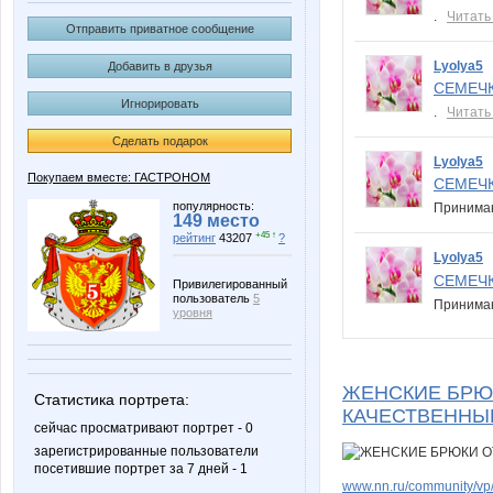
.
Читать
Отправить приватное сообщение
Lyolya5
Добавить в друзья
СЕМЕЧК
Игнорировать
.
Читать
Сделать подарок
Lyolya5
Покупаем вместе: ГАСТРОНОМ
СЕМЕЧК
популярность:
Принима
149 место
+45 ↑
рейтинг
43207
?
Lyolya5
СЕМЕЧК
Привилегированный
пользователь
5
Принима
уровня
ЖЕНСКИЕ БРЮ
Статистика портрета:
КАЧЕСТВЕННЫЕ
сейчас просматривают портрет - 0
зарегистрированные пользователи
посетившие портрет за 7 дней - 1
www.nn.ru/community/vp/